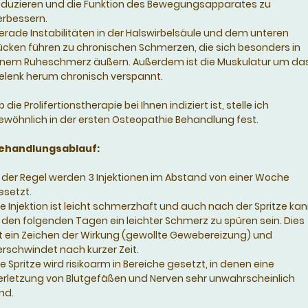
eduzieren und die Funktion des Bewegungsapparates zu
erbessern.
erade Instabilitäten in der Halswirbelsäule und dem unteren
ücken führen zu chronischen Schmerzen, die sich besonders in
inem Ruheschmerz äußern. Außerdem ist die Muskulatur um da
elenk herum chronisch verspannt.
 die Prolifertionstherapie bei Ihnen indiziert ist, stelle ich
ewöhnlich in der ersten Osteopathie Behandlung fest.
ehandlungsablauf:
n der Regel werden 3 Injektionen im Abstand von einer Woche
esetzt.
ie Injektion ist leicht schmerzhaft und auch nach der Spritze ka
n den folgenden Tagen ein leichter Schmerz zu spüren sein. Dies
st ein Zeichen der Wirkung (gewollte Gewebereizung) und
erschwindet nach kurzer Zeit.
ie Spritze wird risikoarm in Bereiche gesetzt, in denen eine
erletzung von Blutgefäßen und Nerven sehr unwahrscheinlich
ind.