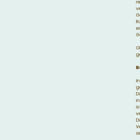
r
v
G
R
e
G
Ob
g
B
I
g
D
i
i
v
D
V
s