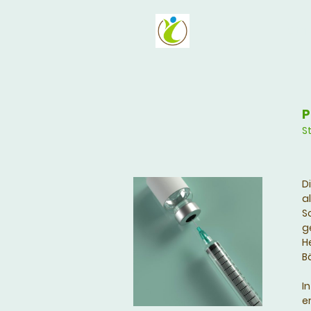
Star
P
S
D
a
S
g
H
B
I
e