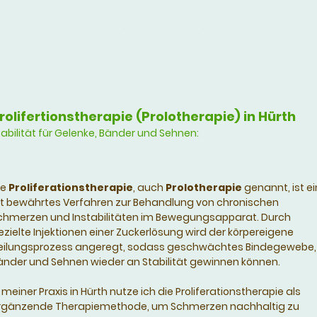
tseite
Leistungen
Hypnose
Kontakt und Ter
rolifertionstherapie (Prolotherapie) in Hürth
tabilität für Gelenke, Bänder und Sehnen:
ie
Proliferationstherapie
, auch
Prolotherapie
genannt, ist ei
lt bewährtes Verfahren zur Behandlung von chronischen
chmerzen und Instabilitäten im Bewegungsapparat. Durch
ezielte Injektionen einer Zuckerlösung wird der körpereigene
eilungsprozess angeregt, sodass geschwächtes Bindegewebe,
änder und Sehnen wieder an Stabilität gewinnen können.
n meiner Praxis in Hürth nutze ich die Proliferationstherapie als
rgänzende Therapiemethode, um Schmerzen nachhaltig zu